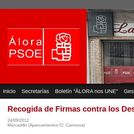
Inicio
Secretarías
Boletín ''ÁLORA nos UNE''
Ges
Recogida de Firmas contra los De
24/09/2012
Mercadillo (Aparcamientos C/. Carmona)