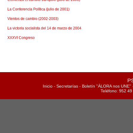
La Conferencia Política (julio de 2001)
Vientos de cambio (2002-2003)
La victoria socialista del 14 de marzo de 2004
XXXVI Congreso
PS
Inicio
-
Secretarías
-
Boletín ''ÁLORA nos UNE''
Teléfono: 952 49