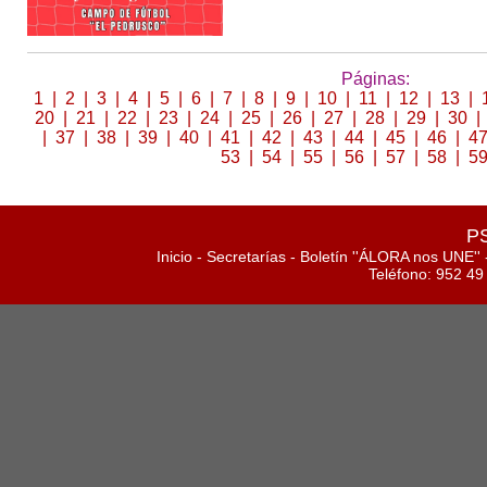
Páginas:
1
|
2
|
3
|
4
|
5
|
6
|
7
|
8
|
9
|
10
|
11
|
12
|
13
|
20
|
21
|
22
|
23
|
24
|
25
|
26
|
27
|
28
|
29
|
30
|
|
37
|
38
|
39
|
40
|
41
|
42
|
43
|
44
|
45
|
46
|
4
53
|
54
|
55
|
56
|
57
|
58
|
5
PS
Inicio
-
Secretarías
-
Boletín ''ÁLORA nos UNE''
Teléfono: 952 49