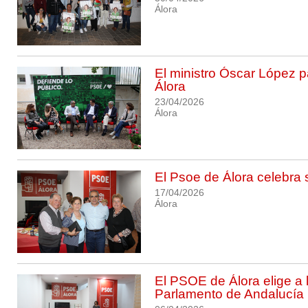
Álora
El ministro Óscar López p
Álora
23/04/2026
Álora
El Psoe de Álora celebra s
17/04/2026
Álora
El PSOE de Álora elige a 
Parlamento de Andalucía