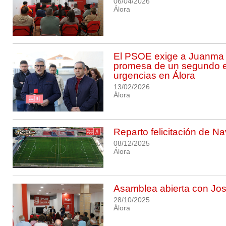
06/04/2026
Álora
El PSOE exige a Juanma
promesa de un segundo 
urgencias en Álora
13/02/2026
Álora
Reparto felicitación de N
08/12/2025
Álora
Asamblea abierta con Jos
28/10/2025
Álora