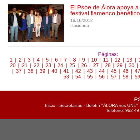
El Psoe de Álora apoya a 
festival flamenco benéfico
19/10/2012
Hacienda
Páginas:
1
|
2
|
3
|
4
|
5
|
6
|
7
|
8
|
9
|
10
|
11
|
12
|
13
|
20
|
21
|
22
|
23
|
24
|
25
|
26
|
27
|
28
|
29
|
30
|
|
37
|
38
|
39
|
40
|
41
|
42
|
43
|
44
|
45
|
46
|
4
53
|
54
|
55
|
56
|
57
|
58
|
5
PS
Inicio
-
Secretarías
-
Boletín ''ÁLORA nos UNE''
Teléfono: 952 49