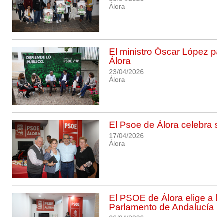
Álora
El ministro Óscar López p
Álora
23/04/2026
Álora
El Psoe de Álora celebra s
17/04/2026
Álora
El PSOE de Álora elige a 
Parlamento de Andalucía