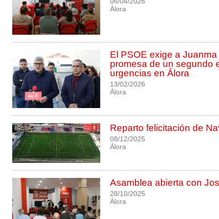
06/04/2026
Álora
El PSOE exige a Juanma
promesa de un segundo 
urgencias en Álora
13/02/2026
Álora
Reparto felicitación de N
08/12/2025
Álora
Asamblea abierta con Jos
28/10/2025
Álora