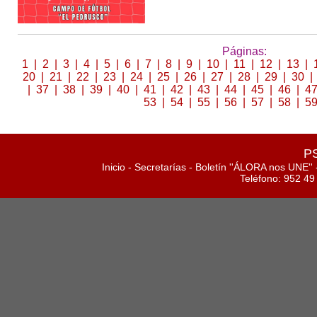
Páginas:
1
|
2
|
3
|
4
|
5
|
6
|
7
|
8
|
9
|
10
|
11
|
12
|
13
|
20
|
21
|
22
|
23
|
24
|
25
|
26
|
27
|
28
|
29
|
30
|
|
37
|
38
|
39
|
40
|
41
|
42
|
43
|
44
|
45
|
46
|
4
53
|
54
|
55
|
56
|
57
|
58
|
5
PS
Inicio
-
Secretarías
-
Boletín ''ÁLORA nos UNE''
Teléfono: 952 49