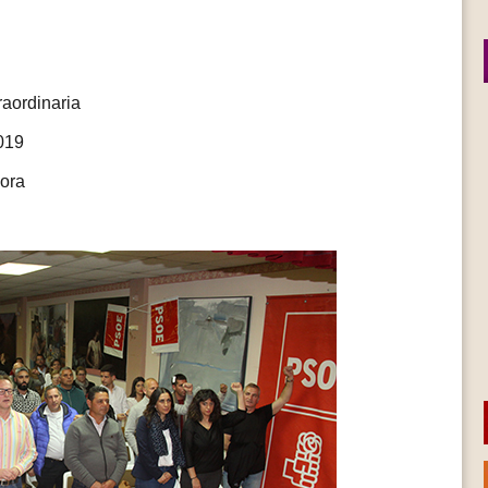
aordinaria
019
lora