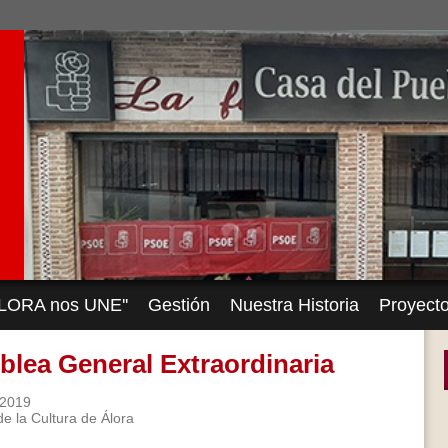
'ÁLORA nos UNE''
Gestión
Nuestra Historia
Proyect
lea General Extraordinaria
/2019
e la Cultura de Álora