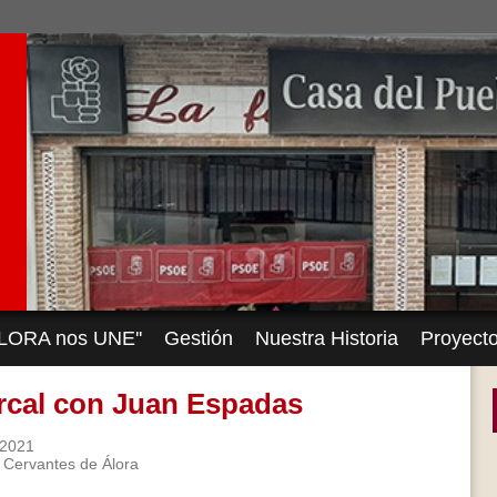
'ÁLORA nos UNE''
Gestión
Nuestra Historia
Proyect
rcal con Juan Espadas
/2021
 Cervantes de Álora