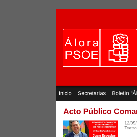
Inicio
Secretarías
Boletín '
Acto Público Coma
12/05
Teatro